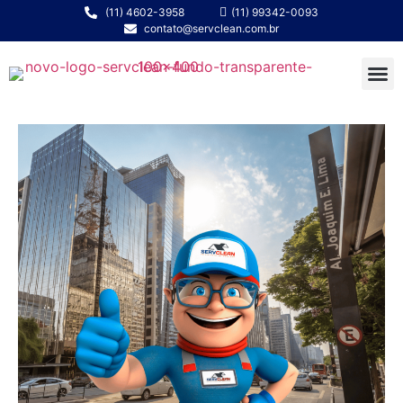
(11) 4602-3958
(11) 99342-0093
contato@servclean.com.br